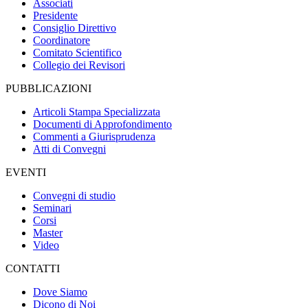
Associati
Presidente
Consiglio Direttivo
Coordinatore
Comitato Scientifico
Collegio dei Revisori
PUBBLICAZIONI
Articoli Stampa Specializzata
Documenti di Approfondimento
Commenti a Giurisprudenza
Atti di Convegni
EVENTI
Convegni di studio
Seminari
Corsi
Master
Video
CONTATTI
Dove Siamo
Dicono di Noi