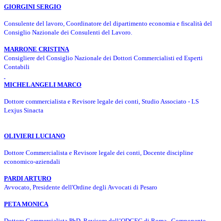
GIORGINI SERGIO
Consulente del lavoro, Coordinatore del dipartimento economia e fiscalità del
Consiglio Nazionale dei Consulenti del Lavoro.
MARRONE CRISTINA
Consigliere del Consiglio Nazionale dei Dottori Commercialisti ed Esperti
Contabili
MICHELANGELI MARCO
Dottore commercialista e Revisore legale dei conti, Studio Associato -
LS
Lexjus Sinacta
OLIVIERI LUCIANO
Dottore Commercialista e Revisore legale dei conti, Docente discipline
economico-aziendali
PARD
I
ARTURO
Avvocato, Presidente dell'Ordine degli Avvocati di Pesaro
PETA MONICA
Dottore Commercialista,PhD, Revisore dell’ODCEC di Roma, Componente