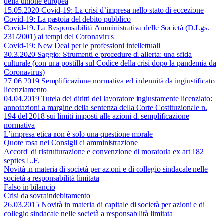
della unione europea
15.05.2020 Covid-19: La crisi d’impresa nello stato di eccezione
Covid-19: La pastoia del debito pubblico
Covid-19: La Responsabilità Amministrativa delle Società (D.Lgs.
231/2001) ai tempi del Coronavirus
Covid-19: New Deal per le professioni intellettuali
30.3.2020 Saggio: Strumenti e procedure di allerta: una sfida
culturale (con una postilla sul Codice della crisi dopo la pandemia da
Coronavirus)
27.06.2019 Semplificazione normativa ed indennità da ingiustificato
licenziamento
04.04.2019 Tutela dei diritti del lavoratore ingiustamente licenziato:
annotazioni a margine della sentenza della Corte Costituzionale n.
194 del 2018 sui limiti imposti alle azioni di semplificazione
normativa
L’impresa etica non è solo una questione morale
Quote rosa nei Consigli di amministrazione
Accordi di ristrutturazione e convenzione di moratoria ex art 182
septies L.F.
Novità in materia di società per azioni e di collegio sindacale nelle
società a responsabilità limitata
Falso in bilancio
Crisi da sovraindebitamento
26.03.2015 Novità in materia di capitale di società per azioni e di
collegio sindacale nelle società a responsabilità limitata