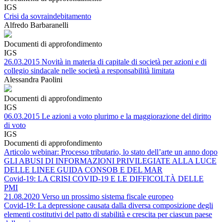
IGS
Crisi da sovraindebitamento
Alfredo Barbaranelli
Documenti di approfondimento
IGS
26.03.2015 Novità in materia di capitale di società per azioni e di
collegio sindacale nelle società a responsabilità limitata
Alessandra Paolini
Documenti di approfondimento
IGS
06.03.2015 Le azioni a voto plurimo e la maggiorazione del diritto
di voto
IGS
Documenti di approfondimento
Articolo webinar: Processo tributario, lo stato dell’arte un anno dopo
GLI ABUSI DI INFORMAZIONI PRIVILEGIATE ALLA LUCE
DELLE LINEE GUIDA CONSOB E DEL MAR
Covid-19: LA CRISI COVID-19 E LE DIFFICOLTÀ DELLE
PMI
21.08.2020 Verso un prossimo sistema fiscale europeo
Covid-19: La depressione causata dalla diversa composizione degli
elementi costitutivi del patto di stabilità e crescita per ciascun paese