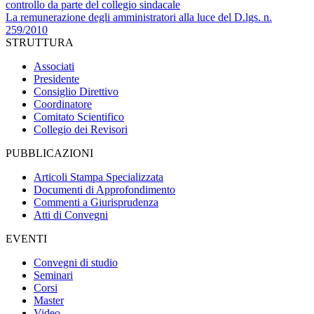
controllo da parte del collegio sindacale
La remunerazione degli amministratori alla luce del D.lgs. n.
259/2010
STRUTTURA
Associati
Presidente
Consiglio Direttivo
Coordinatore
Comitato Scientifico
Collegio dei Revisori
PUBBLICAZIONI
Articoli Stampa Specializzata
Documenti di Approfondimento
Commenti a Giurisprudenza
Atti di Convegni
EVENTI
Convegni di studio
Seminari
Corsi
Master
Video