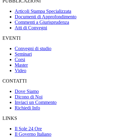
PUBBLICAZIONI
Articoli Stampa Specializzata
Documenti di Approfondimento
Commenti a Giurisprudenza
Atti di Convegni
EVENTI
Convegni di studio
Seminari
Corsi
Master
Video
CONTATTI
Dove Siamo
Dicono di Noi
Inviaci un Commento
Richiedi Info
LINKS
Il Sole 24 Ore
Il Governo Italiano