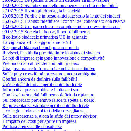
28.09.2015 Le specialità delle Srl dedicate all'innovazione
14.09.2015 Svalutazione delle rimanenze a rischio deducibilità
27.07.2015 Il voto plurimo agita le società
29.06.2015 Perdite e imposte anticipate sotto la lente dei sindaci
25.05.2015 L'abuso ridefinisce i confini del concordato con riserva
13.04.2015 Un piano chiaro e completo aiuta a prevenire la crisi
09.02.2015 Società in house, il nodo-fallimento
Il collegio sindacale primatista UE in garanzie
La vigilanza 231 si aggiorna nelle Srl
Responsabilità opache nel pre-concordato
Revisori, l'inattività può ridefinire lo status di sindaco
Le reti di imprese spingono innovazione e competitività
Preconcordato al test dei contratti in corso
Una governance in formato Ue nell'atto costitutivo
Sull'equity crowdfunding restano ancora ambiguità
Confini ancora da definire sulla fallibilità
Un'identità "definita" per il contratto di rete
Informativa preassembleare limitata ai soci
Con l'esclusione dal fallimento deficit da ripianare
Sul concordato preventivo la scelta spetta al board
Rappresentanza variabile per il contratto di rete
il collegio sindacale al test della sorveglianza
Sulla trasparenza si gioca la sfida dei proxy advisor
L'impatto dei costi per aprire un impresa
Più trasparenza sulle consulenze