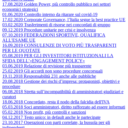
17.08.2020 Golden Power, più controllo pubblico nei settori
economici strategici
01.06.2020 Controllo interno da ritarare sul covid-19
17.02.2020 Corporate Governance, l’Italia segue la best practice UE
03.02.2020 Trasferimenti di risorse nei concordati di gruppo
09.12.2019 Procedure unitarie per crisi e insolvenza
07.10.2019 FEDERAZIONI SPORTIVE, QUALIFICA
ALL'ESAME UE
16.09.2019 CONSULENZE DI VOTO PIÙ TRASPARENTI
PER LE QUOTATE
05.08.2019 PER GLI INVESTITORI ISTITUZIONALI LA
SFIDA DELL’«ENGAGEMENT POLICY»
03.06.2019 Relazione di revisione più trasparente
25.02.2019 Gli accordi non sono procedure concorsuali
19.11.2018 Responsabilità 231 anche alle pubbliche
20.08.2018 Gestione dei rischi d’impresa: protagonisti, obiettivi e
procedure
06.08.2018 Stretta sull’incompatibilità di amministratori giudiziari e
curatori
18.06.2018 Concordato, resta il nodo della falcidia dell'IVA
05.03.2018 Soci amministratori, diritto rafforzato ad essere informati
05.02.2018 Non profit, più controlli e sanzioni
04.12.2017 Testo unico: in default anche le partecipate
23.10.2017 Operazioni con parti correlate, la bussola per gli
indipendenti