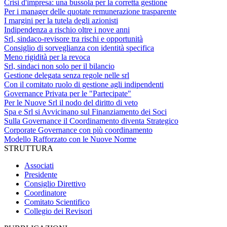
Crisi d'impresa: una bussola per la corretta gestione
Per i manager delle quotate remunerazione trasparente
I margini per la tutela degli azionisti
Indipendenza a rischio oltre i nove anni
Srl, sindaco-revisore tra rischi e opportunità
Consiglio di sorveglianza con identità specifica
Meno rigidità per la revoca
Srl, sindaci non solo per il bilancio
Gestione delegata senza regole nelle srl
Con il comitato ruolo di gestione agli indipendenti
Governance Privata per le "Partecipate"
Per le Nuove Srl il nodo del diritto di veto
Spa e Srl si Avvicinano sul Finanziamento dei Soci
Sulla Governance il Coordinamento diventa Strategico
Corporate Governance con più coordinamento
Modello Rafforzato con le Nuove Norme
STRUTTURA
Associati
Presidente
Consiglio Direttivo
Coordinatore
Comitato Scientifico
Collegio dei Revisori