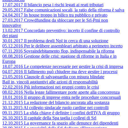
17.07.2017 Il bilancio pesa i rischi legati ai reati tributari
29.05.2017 False comunicazioni socali, la ratio della riforma è salva
24.04.2017 In house troppo in bilico tra pubblico e privato
27.03.2017 Crowdfunding da sbloccare per le Srl-Pmi non
innovative
13.02.2017 Concordato preventivo: incerto il confine di controllo
dei piani
30.01.2017 Il problema degli Npl in cerca di una soluzione
05.12.2016 Per le delibere assembleari arbitrato a perimetro incerto
07.11.2016 Sovraindebitamento flop, indispensabile la riforma
08.08.2016 Gestione delle crisi: stagione di riforme in Italia e in
Europa
18.07.2016 Le competenze necessarie per gestire la crisi di impresa
04.07.2016 Il fallimento può chiudere ma deve gestire i processi
23.05.2016 Clausole di salvaguardia con misura blindate
Bail in, vincoli aggiuntivi alle azioni di responsabilità
22.02.2016 Più informazioni nei gruppi contro le crisi
08.02.2016 Nella legge fallimentare porte aperte alla concorrenza
18.01.2016 Il gruppo di imprese entra nelle procedure concorsuali
21.12.2015 La redazione del bilancio ancorata alla sostanza
30.11.2015 Al collegio sindacale ruolo cardine nei controlli
09.11.2015 La sfida chiave è definire i confini dell'IVA di gruppo
26.10.2015 Il capitale della Spa taglia i collegi di Srl
12.10.2015 La governance fa spazio alle denunce dei dipendenti