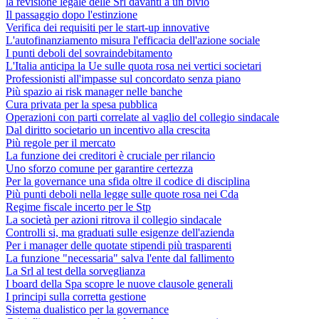
la revisione legale delle Srl davanti a un bivio
Il passaggio dopo l'estinzione
Verifica dei requisiti per le start-up innovative
L'autofinanziamento misura l'efficacia dell'azione sociale
I punti deboli del sovraindebitamento
L'Italia anticipa la Ue sulle quota rosa nei vertici societari
Professionisti all'impasse sul concordato senza piano
Più spazio ai risk manager nelle banche
Cura privata per la spesa pubblica
Operazioni con parti correlate al vaglio del collegio sindacale
Dal diritto societario un incentivo alla crescita
Più regole per il mercato
La funzione dei creditori è cruciale per rilancio
Uno sforzo comune per garantire certezza
Per la governance una sfida oltre il codice di disciplina
Più punti deboli nella legge sulle quote rosa nei Cda
Regime fiscale incerto per le Stp
La società per azioni ritrova il collegio sindacale
Controlli si, ma graduati sulle esigenze dell'azienda
Per i manager delle quotate stipendi più trasparenti
La funzione "necessaria" salva l'ente dal fallimento
La Srl al test della sorveglianza
I board della Spa scopre le nuove clausole generali
I principi sulla corretta gestione
Sistema dualistico per la governance