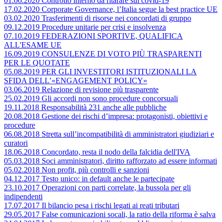
01.06.2020 Controllo interno da ritarare sul covid-19
17.02.2020 Corporate Governance, l’Italia segue la best practice UE
03.02.2020 Trasferimenti di risorse nei concordati di gruppo
09.12.2019 Procedure unitarie per crisi e insolvenza
07.10.2019 FEDERAZIONI SPORTIVE, QUALIFICA
ALL'ESAME UE
16.09.2019 CONSULENZE DI VOTO PIÙ TRASPARENTI
PER LE QUOTATE
05.08.2019 PER GLI INVESTITORI ISTITUZIONALI LA
SFIDA DELL’«ENGAGEMENT POLICY»
03.06.2019 Relazione di revisione più trasparente
25.02.2019 Gli accordi non sono procedure concorsuali
19.11.2018 Responsabilità 231 anche alle pubbliche
20.08.2018 Gestione dei rischi d’impresa: protagonisti, obiettivi e
procedure
06.08.2018 Stretta sull’incompatibilità di amministratori giudiziari e
curatori
18.06.2018 Concordato, resta il nodo della falcidia dell'IVA
05.03.2018 Soci amministratori, diritto rafforzato ad essere informati
05.02.2018 Non profit, più controlli e sanzioni
04.12.2017 Testo unico: in default anche le partecipate
23.10.2017 Operazioni con parti correlate, la bussola per gli
indipendenti
17.07.2017 Il bilancio pesa i rischi legati ai reati tributari
29.05.2017 False comunicazioni socali, la ratio della riforma è salva