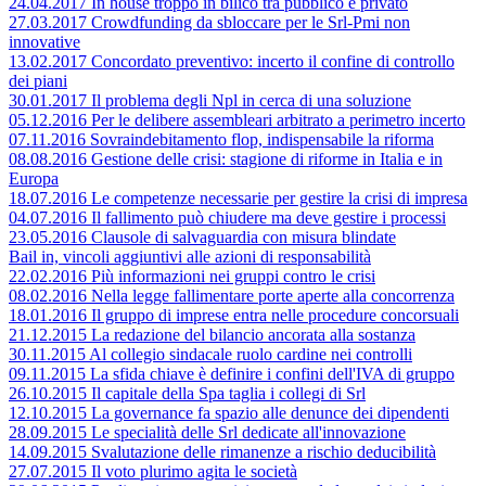
24.04.2017 In house troppo in bilico tra pubblico e privato
27.03.2017 Crowdfunding da sbloccare per le Srl-Pmi non
innovative
13.02.2017 Concordato preventivo: incerto il confine di controllo
dei piani
30.01.2017 Il problema degli Npl in cerca di una soluzione
05.12.2016 Per le delibere assembleari arbitrato a perimetro incerto
07.11.2016 Sovraindebitamento flop, indispensabile la riforma
08.08.2016 Gestione delle crisi: stagione di riforme in Italia e in
Europa
18.07.2016 Le competenze necessarie per gestire la crisi di impresa
04.07.2016 Il fallimento può chiudere ma deve gestire i processi
23.05.2016 Clausole di salvaguardia con misura blindate
Bail in, vincoli aggiuntivi alle azioni di responsabilità
22.02.2016 Più informazioni nei gruppi contro le crisi
08.02.2016 Nella legge fallimentare porte aperte alla concorrenza
18.01.2016 Il gruppo di imprese entra nelle procedure concorsuali
21.12.2015 La redazione del bilancio ancorata alla sostanza
30.11.2015 Al collegio sindacale ruolo cardine nei controlli
09.11.2015 La sfida chiave è definire i confini dell'IVA di gruppo
26.10.2015 Il capitale della Spa taglia i collegi di Srl
12.10.2015 La governance fa spazio alle denunce dei dipendenti
28.09.2015 Le specialità delle Srl dedicate all'innovazione
14.09.2015 Svalutazione delle rimanenze a rischio deducibilità
27.07.2015 Il voto plurimo agita le società