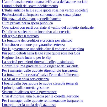
L'autofinanziamento misura l'efficacia dell'azione sociale
I punti deboli del sovraindebitamento
L'Italia anticipa la Ue sulle quota rosa nei vertici societari
Professionisti all'impasse sul concordato senza piano
Più spazio ai risk manager nelle banche
Cura privata per la spesa pubblica
Operazioni con parti correlate al vaglio del collegio sindacale
Dal diritto societario un incentivo alla crescita
Più regole per il mercato
La funzione dei creditori è cruciale per rilancio
Uno sforzo comune per garantire certezza
Per la governance una sfida oltre il codice di disciplina
Più punti deboli nella legge sulle quote rosa nei Cda
Regime fiscale incerto per le Stp
La società per azioni ritrova il collegio sindacale
Controlli si, ma graduati sulle esigenze dell'azienda
Per i manager delle quotate stipendi più trasparenti
La funzione "necessaria" salva l'ente dal fallimento
La Srl al test della sorveglianza
I board della Spa scopre le nuove clausole generali
I principi sulla corretta gestione
Sistema dualistico per la governance
Crisi d'impresa: una bussola per la corretta gestione
Per i manager delle quotate remunerazione trasparente
I margini per la tutela degli azionisti