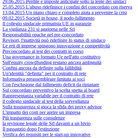
29.06.2015 Perdite e imposte anticipate sotto la lente dei sindaci
25.05.2015 L'abuso ridefinisce i confini del concordato con riserva
13.04.2015 Un piano chiaro e completo aiuta a prevenire la crisi
09.02.2015 Società in house, il nodo-fallimento
Il collegio sindacale primatista UE in garanzie
La vigilanza 231 si aggiorna nelle Srl
Responsabilità opache nel pre-concordato
Revisori, l'inattività può ridefinire lo status di sindaco
Le reti di imprese spingono innovazione e competitività
Preconcordato al test dei contratti in corso
Una governance in formato Ue nell'atto costitutivo
Sull'equity crowdfunding restano ancora ambiguità
Confini ancora da definire sulla fallibilità
Un'identità "definita" per il contratto di rete
Informativa preassembleare limitata ai soci
Con l'esclusione dal fallimento deficit da ripianare
Sul concordato preventivo la scelta spetta al board
Rappresentanza variabile per il contratto di rete
il collegio sindacale al test della sorveglianza
Sulla trasparenza si gioca la sfida dei proxy advisor
L'impatto dei costi per aprire un impresa
Più trasparenza sulle consulenze
la revisione legale delle Srl davanti a un bivio
Il passaggio dopo l'estinzione
Verifica dei requisiti per le start-up innovative