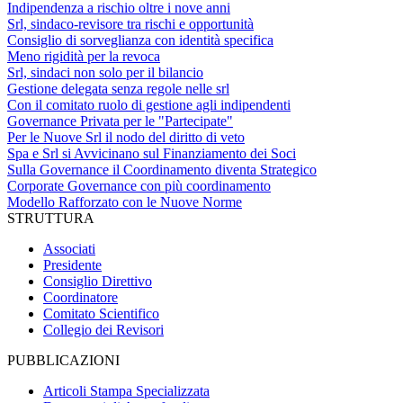
Indipendenza a rischio oltre i nove anni
Srl, sindaco-revisore tra rischi e opportunità
Consiglio di sorveglianza con identità specifica
Meno rigidità per la revoca
Srl, sindaci non solo per il bilancio
Gestione delegata senza regole nelle srl
Con il comitato ruolo di gestione agli indipendenti
Governance Privata per le "Partecipate"
Per le Nuove Srl il nodo del diritto di veto
Spa e Srl si Avvicinano sul Finanziamento dei Soci
Sulla Governance il Coordinamento diventa Strategico
Corporate Governance con più coordinamento
Modello Rafforzato con le Nuove Norme
STRUTTURA
Associati
Presidente
Consiglio Direttivo
Coordinatore
Comitato Scientifico
Collegio dei Revisori
PUBBLICAZIONI
Articoli Stampa Specializzata