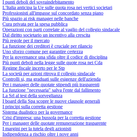
I punti deboli del sovraindebitamento
L'Italia anticipa la Ue sulle quota rosa nei vertici societari
Professionisti all'impasse sul concordato senza piano
Più spazio ai risk manager nelle banche
Cura privata per la spesa pubblica
Operazioni con parti correlate al vaglio del collegio sindacale
Dal diritto societario un incentivo alla crescita
Più regole per il mercato
La funzione dei creditori è cruciale per rilancio
Uno sforzo comune per garantire certezza
Per la governance una sfida oltre il codice di disciplina
Più punti deboli nella legge sulle quote rosa nei Cda
Regime fiscale incerto per le Stp
La società per azioni ritrova il collegio sindacale
Controlli si, ma graduati sulle esigenze dell'azienda
Per i manager delle quotate stipendi più trasparenti
La funzione "necessaria" salva l'ente dal fallimento
La Srl al test della sorveglianza
I board della Spa scopre le nuove clausole generali
I principi sulla corretta gestione
Sistema dualistico per la governance
Crisi d'impresa: una bussola per la corretta gestione
Per i manager delle quotate remunerazione trasparente
I margini per la tutela degli azionisti
Indipendenza a rischio oltre i nove anni