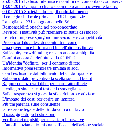
25.05.2015 L'abuso ridefinisce i confini del concordato con riserva
13.04.2015 Un piano chiaro e completo aiuta a prevenire la crisi
09.02.2015 Società in house, il nodo-fallimento
Il collegio sindacale primatista UE in garanzie
La vigilanza 231 si aggiorna nelle Srl
Responsabilità opache nel pre-concordato
Revisori, l'inattività può ridefinire lo status di sindaco
Le reti di imprese spingono innovazione e competitività
Preconcordato al test dei contratti in corso
Una governance in formato Ue nell'atto costitutivo
Sull'equity crowdfunding restano ancora ambiguità
Confini ancora da definire sulla fallibilità
Un'identità "definita" per il contratto di rete
Informativa preassembleare limitata ai soci
Con l'esclusione dal fallimento deficit da ripianare
Sul concordato preventivo la scelta spetta al board
Rappresentanza variabile per il contratto di rete
il collegio sindacale al test della sorveglianza
Sulla trasparenza si gioca la sfida dei proxy advisor
L'impatto dei costi per aprire un impresa
Più trasparenza sulle consulenze
la revisione legale delle Srl davanti a un bivio
Il passaggio dopo l'estinzione
Verifica dei requisiti per le start-up innovative
L'autofinanziamento misura l'efficacia dell'azione sociale