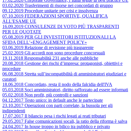
17.02.2020 Corporate Governance, l’Italia segue la best practice UE
03.02.2020 Trasferimenti di risorse nei concordati di gruppo
09.12.2019 Procedure unitarie per crisi e insolvenza
07.10.2019 FEDERAZIONI SPORTIVE, QUALIFICA
ALL'ESAME UE
16.09.2019 CONSULENZE DI VOTO PIÙ TRASPARENTI
PER LE QUOTATE
05.08.2019 PER GLI INVESTITORI ISTITUZIONALI LA
SFIDA DELL’«ENGAGEMENT POLICY»
03.06.2019 Relazione di revisione più trasparente
25.02.2019 Gli accordi non sono procedure concorsuali
19.11.2018 Responsabilità 231 anche alle pubbliche
20.08.2018 Gestione dei rischi d’impresa: protagonisti, obiettivi e
procedure
06.08.2018 Stretta sull’incompatibilità di amministratori giudiziari e
curatori
18.06.2018 Concordato, resta il nodo della falcidia dell'IVA
05.03.2018 Soci amministratori, diritto rafforzato ad essere informati
05.02.2018 Non profit, più controlli e sanzioni
04.12.2017 Testo unico: in default anche le partecipate
23.10.2017 Operazioni con parti correlate, la bussola per gli
indipendenti
17.07.2017 Il bilancio pesa i rischi legati ai reati tributari
29.05.2017 False comunicazioni socali, la ratio della riforma è salva
24.04.2017 In house troppo in bilico tra pubblico e privato