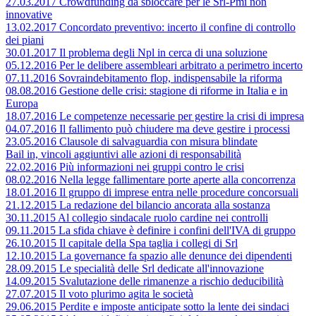
27.03.2017 Crowdfunding da sbloccare per le Srl-Pmi non
innovative
13.02.2017 Concordato preventivo: incerto il confine di controllo
dei piani
30.01.2017 Il problema degli Npl in cerca di una soluzione
05.12.2016 Per le delibere assembleari arbitrato a perimetro incerto
07.11.2016 Sovraindebitamento flop, indispensabile la riforma
08.08.2016 Gestione delle crisi: stagione di riforme in Italia e in
Europa
18.07.2016 Le competenze necessarie per gestire la crisi di impresa
04.07.2016 Il fallimento può chiudere ma deve gestire i processi
23.05.2016 Clausole di salvaguardia con misura blindate
Bail in, vincoli aggiuntivi alle azioni di responsabilità
22.02.2016 Più informazioni nei gruppi contro le crisi
08.02.2016 Nella legge fallimentare porte aperte alla concorrenza
18.01.2016 Il gruppo di imprese entra nelle procedure concorsuali
21.12.2015 La redazione del bilancio ancorata alla sostanza
30.11.2015 Al collegio sindacale ruolo cardine nei controlli
09.11.2015 La sfida chiave è definire i confini dell'IVA di gruppo
26.10.2015 Il capitale della Spa taglia i collegi di Srl
12.10.2015 La governance fa spazio alle denunce dei dipendenti
28.09.2015 Le specialità delle Srl dedicate all'innovazione
14.09.2015 Svalutazione delle rimanenze a rischio deducibilità
27.07.2015 Il voto plurimo agita le società
29.06.2015 Perdite e imposte anticipate sotto la lente dei sindaci