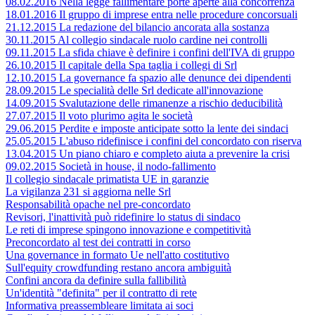
08.02.2016 Nella legge fallimentare porte aperte alla concorrenza
18.01.2016 Il gruppo di imprese entra nelle procedure concorsuali
21.12.2015 La redazione del bilancio ancorata alla sostanza
30.11.2015 Al collegio sindacale ruolo cardine nei controlli
09.11.2015 La sfida chiave è definire i confini dell'IVA di gruppo
26.10.2015 Il capitale della Spa taglia i collegi di Srl
12.10.2015 La governance fa spazio alle denunce dei dipendenti
28.09.2015 Le specialità delle Srl dedicate all'innovazione
14.09.2015 Svalutazione delle rimanenze a rischio deducibilità
27.07.2015 Il voto plurimo agita le società
29.06.2015 Perdite e imposte anticipate sotto la lente dei sindaci
25.05.2015 L'abuso ridefinisce i confini del concordato con riserva
13.04.2015 Un piano chiaro e completo aiuta a prevenire la crisi
09.02.2015 Società in house, il nodo-fallimento
Il collegio sindacale primatista UE in garanzie
La vigilanza 231 si aggiorna nelle Srl
Responsabilità opache nel pre-concordato
Revisori, l'inattività può ridefinire lo status di sindaco
Le reti di imprese spingono innovazione e competitività
Preconcordato al test dei contratti in corso
Una governance in formato Ue nell'atto costitutivo
Sull'equity crowdfunding restano ancora ambiguità
Confini ancora da definire sulla fallibilità
Un'identità "definita" per il contratto di rete
Informativa preassembleare limitata ai soci