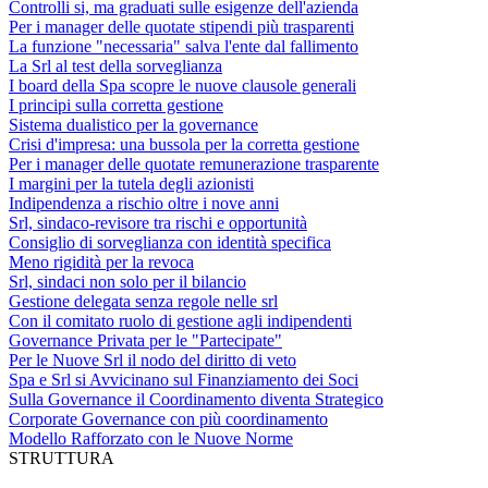
Controlli si, ma graduati sulle esigenze dell'azienda
Per i manager delle quotate stipendi più trasparenti
La funzione "necessaria" salva l'ente dal fallimento
La Srl al test della sorveglianza
I board della Spa scopre le nuove clausole generali
I principi sulla corretta gestione
Sistema dualistico per la governance
Crisi d'impresa: una bussola per la corretta gestione
Per i manager delle quotate remunerazione trasparente
I margini per la tutela degli azionisti
Indipendenza a rischio oltre i nove anni
Srl, sindaco-revisore tra rischi e opportunità
Consiglio di sorveglianza con identità specifica
Meno rigidità per la revoca
Srl, sindaci non solo per il bilancio
Gestione delegata senza regole nelle srl
Con il comitato ruolo di gestione agli indipendenti
Governance Privata per le "Partecipate"
Per le Nuove Srl il nodo del diritto di veto
Spa e Srl si Avvicinano sul Finanziamento dei Soci
Sulla Governance il Coordinamento diventa Strategico
Corporate Governance con più coordinamento
Modello Rafforzato con le Nuove Norme
STRUTTURA