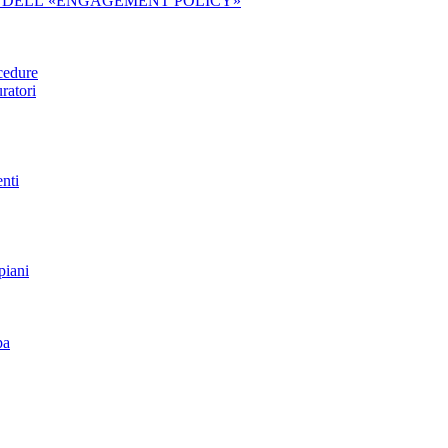
IDA DELL’«ENGAGEMENT POLICY»
ocedure
ratori
enti
piani
pa