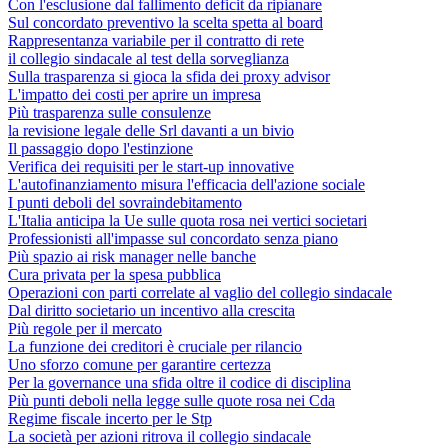
Con l'esclusione dal fallimento deficit da ripianare
Sul concordato preventivo la scelta spetta al board
Rappresentanza variabile per il contratto di rete
il collegio sindacale al test della sorveglianza
Sulla trasparenza si gioca la sfida dei proxy advisor
L'impatto dei costi per aprire un impresa
Più trasparenza sulle consulenze
la revisione legale delle Srl davanti a un bivio
Il passaggio dopo l'estinzione
Verifica dei requisiti per le start-up innovative
L'autofinanziamento misura l'efficacia dell'azione sociale
I punti deboli del sovraindebitamento
L'Italia anticipa la Ue sulle quota rosa nei vertici societari
Professionisti all'impasse sul concordato senza piano
Più spazio ai risk manager nelle banche
Cura privata per la spesa pubblica
Operazioni con parti correlate al vaglio del collegio sindacale
Dal diritto societario un incentivo alla crescita
Più regole per il mercato
La funzione dei creditori è cruciale per rilancio
Uno sforzo comune per garantire certezza
Per la governance una sfida oltre il codice di disciplina
Più punti deboli nella legge sulle quote rosa nei Cda
Regime fiscale incerto per le Stp
La società per azioni ritrova il collegio sindacale