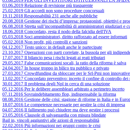
05.08.2019 PER GLI INVESTITORI ISTITUZIONALI LA SF
03.06.2019 Relazione di revisione più trasparente
25.02.2019 Gli accordi non sono procedure concorsuali
19.11.2018 Responsabilità 231 anche alle pubbliche
20.08.2018 Gestione dei rischi d’impresa: protagonisti, obiettivi e pr
06.08.2018 Stretta sull’incompatibilità di amministratori giudiziari e cu
18.06.2018 Concordato, resta il nodo della falcidia dell'IVA
05.03.2018 Soci amministratori, diritto rafforzato ad essere informati
05.02.2018 Non profit, più controlli e sanzioni
04.12.2017 Testo unico: in default anche le partecipate
23.10.2017 Operazioni con parti correlate, la bussola per gli indipend
17.07.2017 Il bilancio pesa i rischi legati ai reati tributari
29.05.2017 False comunicazioni socali, la ratio della riforma è salva
24.04.2017 In house troppo in bilico tra pubblico e privato
27.03.2017 Crowdfunding da sbloccare per le Srl-Pmi non innovative
13.02.2017 Concordato preventivo: incerto il confine di controllo dei 
30.01.2017 Il problema degli Npl in cerca di una soluzione
05.12.2016 Per le delibere assembleari arbitrato a perimetro incerto
07.11.2016 Sovraindebitamento flop, indispensabile la riforma
08.08.2016 Gestione delle crisi: stagione di riforme in Italia e in Euro
18.07.2016 Le competenze necessarie per gestire la crisi di impresa
04.07.2016 Il fallimento può chiudere ma deve gestire i processi
23.05.2016 Clausole di salvaguardia con misura blindate
Bail in, vincoli aggiuntivi alle azioni di responsabilità
22.02.2016 Più informazioni nei gruppi contro le crisi