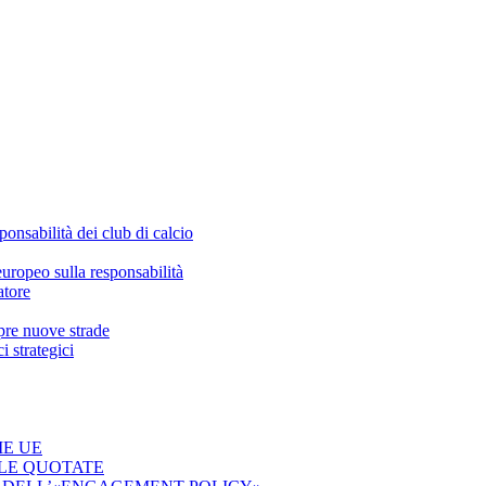
ponsabilità dei club di calcio
europeo sulla responsabilità
atore
apre nuove strade
 strategici
ME UE
 LE QUOTATE