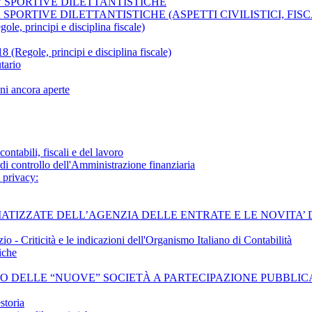
A’ SPORTIVE DILETTANTISTICHE
 SPORTIVE DILETTANTISTICHE (ASPETTI CIVILISTICI, FIS
le, principi e disciplina fiscale)
le, principi e disciplina fiscale)
tario
ni ancora aperte
ontabili, fiscali e del lavoro
 di controllo dell'Amministrazione finanziaria
 privacy:
EMATIZZATE DELL’AGENZIA DELLE ENTRATE E LE NOVITA’
 - Criticità e le indicazioni dell'Organismo Italiano di Contabilità
iche
OLLO DELLE “NUOVE” SOCIETÀ A PARTECIPAZIONE PUBBLIC
storia