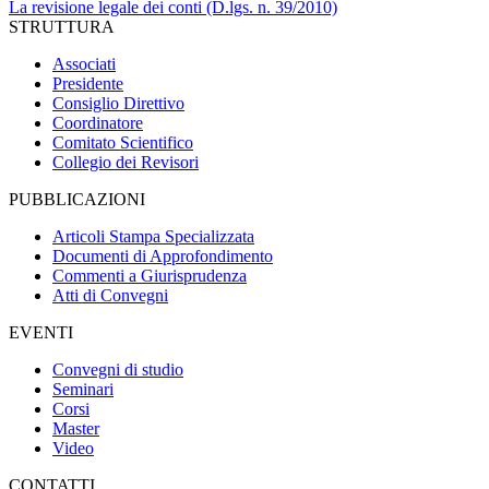
La revisione legale dei conti (D.lgs. n. 39/2010)
STRUTTURA
Associati
Presidente
Consiglio Direttivo
Coordinatore
Comitato Scientifico
Collegio dei Revisori
PUBBLICAZIONI
Articoli Stampa Specializzata
Documenti di Approfondimento
Commenti a Giurisprudenza
Atti di Convegni
EVENTI
Convegni di studio
Seminari
Corsi
Master
Video
CONTATTI