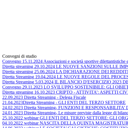
Convegni di studio
Convegno 15.11.2024 Associazioni e società sportive dilettantistiche e l
Diretta streaming 29.10.2024 LE NUOVE SANZIONI SULLE 
Diretta streaming 25.06.2024 LA DICHIARAZIONE DEI REDDITI
Diretta Streaming 19.04.2024 LE NUOVE REGOLE DEL PRO
Diretta Streaming 5.03.2024 IL BILANCIO D'ESERCIZIO 2023
Convegno 29.11.2023 LO SVILUPPO SOSTENIBILE: GLI OB
Diretta streaming 16.10.2023 CRIPTO - ATTIVITA’: ASPETTI CI
22.09.2023 Diretta Streaming - Delega Fiscale
21.04.2023Diretta Streaming - GLI ENTI DEL TERZO SETTORE
24.02.2023 Diretta Streaming- FUNZIONI E RESPONSAB
24.01.2023 Diretta Streaming- Le misure previste dalla legge di bilan
25.10.2022 webinar GLI ENTI DEL TERZO SETTORE: GLI 
04.10.2022 webinar NASCITA DELLA QUINTA MAGISTRAT