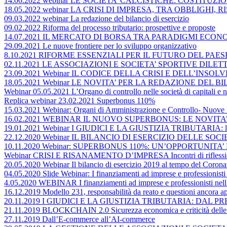
14.06.2022 webinar LE SOCIETA’ CALCISTICHE: COSTITU
18.05.2022 webinar LA CRISI DI IMPRESA, TRA OBBLIGHI
09.03.2022 webinar La redazione del bilancio di esercizio
09.02.2022 Riforma del processo tributario: prospettive e proposte
14.07.2021 IL MERCATO DI BORSA TRA PARADIGMI ECONO
29.09.2021 Le nuove frontiere per lo sviluppo organizzativo
8.10.2021 RIFORME ESSENZIALI PER IL FUTURO DEL PA
02.11.2021 LE ASSOCIAZIONI E SOCIETA’ SPORTIVE DIL
23.09.2021 Webinar IL CODICE DELLA CRISI E DELL’INS
18.05.2021 Webinar LE NOVITA’ PER LA REDAZIONE DEL BI
Webinar 05.05.2021 L’Organo di controllo nelle società di capitali e ne
Replica webinar 23.02.2021 Superbonus 110%
15.03.2021 Webinar: Organi di Amministrazione e Controllo- Nuove 
16.02.2021 WEBINAR IL NUOVO SUPERBONUS: LE NOVITA
19.01.2021 Webinar I GIUDICI E LA GIUSTIZIA TRIBUTARIA: lo st
22.12.2020 Webinar IL BILANCIO DI ESERCIZIO DELLE SOCIETA’ DI 
10.11.2020 Webinar: SUPERBONUS 110%: UN’OPPORTUNITA’
Webinar CRISI E RISANAMENTO D’IMPRESA Incontri di riflessio
20.05.2020 Webinar Il bilancio di esercizio 2019 al tempo del Coronavi
04.05.2020 Slide Webinar: I finanziamenti ad imprese e professionisti 
4.05.2020 WEBINAR I finanziamenti ad imprese e professionisti nell’a
16.12.2019 Modello 231, responsabilità da reato e questioni ancora ap
20.11.2019 I GIUDICI E LA GIUSTIZIA TRIBUTARIA: DAL 
21.11.2019 BLOCKCHAIN 2.0 Sicurezza economica e criticità delle op
27.11.2019 Dall’E-commerce all’AI-commerce