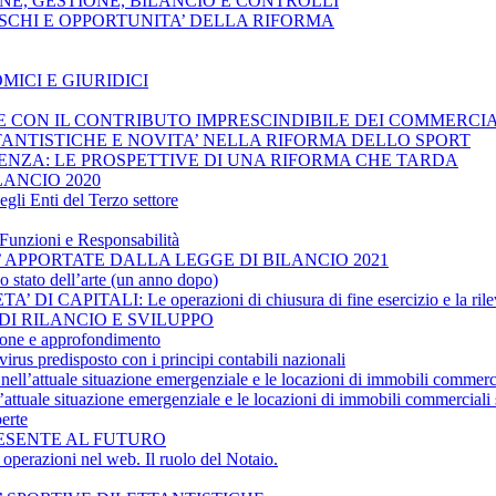
ZIONE, GESTIONE, BILANCIO E CONTROLLI
, RISCHI E OPPORTUNITA’ DELLA RIFORMA
MICI E GIURIDICI
ESE CON IL CONTRIBUTO IMPRESCINDIBILE DEI COMMERCIA
ETTANTISTICHE E NOVITA’ NELLA RIFORMA DELLO SPORT
OLVENZA: LE PROSPETTIVE DI UNA RIFORMA CHE TARDA
LANCIO 2020
gli Enti del Terzo settore
Funzioni e Responsabilità
’ APPORTATE DALLA LEGGE DI BILANCIO 2021
ato dell’arte (un anno dopo)
CAPITALI: Le operazioni di chiusura di fine esercizio e la rilev
 DI RILANCIO E SVILUPPO
ne e approfondimento
rus predisposto con i principi contabili nazionali
nell’attuale situazione emergenziale e le locazioni di immobili commerci
ttuale situazione emergenziale e le locazioni di immobili commerciali 
erte
PRESENTE AL FUTURO
erazioni nel web. Il ruolo del Notaio.