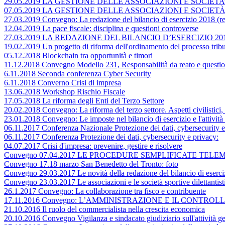
29.05.2019 LA GESTIONE DELLE ASSOCIAZIONI E SOCIET
07.05.2019 LA GESTIONE DELLE ASSOCIAZIONI E SOCIETÀ
27.03.2019 Convegno: La redazione del bilancio di esercizio 2018 (rego
12.04.2019 La pace fiscale: disciplina e questioni controverse
27.03.2019 LA REDAZIONE DEL BILANCIO D’ESERCIZIO 2018 (Rego
19.02.2019 Un progetto di riforma dell'ordinamento del processo tribu
05.12.2018 Blockchain tra opportunità e timori
11.12.2018 Convegno Modello 231, Responsabilità da reato e questio
6.11.2018 Seconda conferenza Cyber Security
6.11.2018 Converno Crisi di impresa
13.06.2018 Workshop Rischio Fiscale
17.05.2018 La riforma degli Enti del Terzo Settore
20.02.2018 Convegno: La riforma del terzo settore. Aspetti civilistici, c
23.01.2018 Convegno: Le imposte nel bilancio di esercizio e l'attività
06.11.2017 Conferenza Nazionale Protezione dei dati, cybersecurity e
06.11.2017 Conferenza Protezione dei dati, cybersecurity e privacy:
04.07.2017 Crisi d'impresa: prevenire, gestire e risolvere
Convegno 07.04.2017 LE PROCEDURE SEMPLIFICATE TEL
Convegno 17.18 marzo San Benedetto del Tronto: foto
Convegno 29.03.2017 Le novità della redazione del bilancio di esercizio
Convegno 23.03.2017 Le associazioni e le società sportive dilettantist
26.1.2017 Convegno: La collaborazione tra fisco e contribuente
17.11.2016 Convegno: L’AMMINISTRAZIONE E IL CONTR
21.10.2016 Il ruolo del commercialista nella crescita economica
20.10.2016 Convegno Vigilanza e sindacato giudiziario sull'attività ge