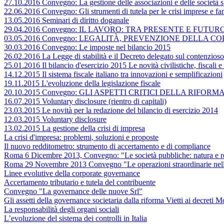
27.10.2016 Convegno: La gestione delle associazioni e delle società sp
22.06.2016 Convegno: Gli strumenti di tutela per le crisi imprese e fa
13.05.2016 Seminari di diritto doganale
29.04.2016 Convegno: IL LAVORO: TRA PRESENTE E FUTUR
03.05.2016 Convegno: LEGALITÀ, PREVENZIONE DELLA 
30.03.2016 Convegno: Le imposte nel bilancio 2015
26.02.2016 La Legge di stabilità e il Decreto delegato sul contenzioso 
25.01.2016 Il bilancio d'esercizio 2015 Le novità civilistiche, fiscali 
14.12.2015 Il sistema fiscale italiano tra innovazioni e semplificazioni
19.11.2015 L'evoluzione della legislazione fiscale
20.10.2015 Convegno: GLI ASPETTI CRITICI DELLA RIFORMA DE
16.07.2015 Voluntary disclosure (rientro di capitali)
23.03.2015 Le novità per la redazione del bilancio di esercizio 2014
12.03.2015 Voluntary disclosure
13.02.2015 La gestione della crisi di impresa
La crisi d'impresa: problemi, soluzioni e proposte
Il nuovo redditometro: strumento di accertamento e di compliance
Roma 6 Dicembre 2013, Convegno: "Le società pubbliche: natura e re
Roma 29 Novembre 2013 Convegno "Le operazioni straordinarie nella
Linee evolutive della corporate governance
Accertamento tributario e tutela del contribuente
Convegno "La governance delle nuove Srl"
Gli assetti della governance societaria dalla riforma Vietti ai decreti
La responsabilità degli organi sociali
L’evoluzione del sistema dei controlli in Italia