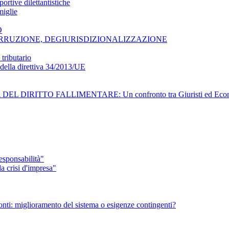
ortive dilettantistiche
miglie
O
CORRUZIONE, DEGIURISDIZIONALIZZAZIONE
tributario
e della direttiva 34/2013/UE
L DIRITTO FALLIMENTARE: Un confronto tra Giuristi ed Econom
sponsabilità"
 crisi d'impresa"
 Monti: miglioramento del sistema o esigenze contingenti?