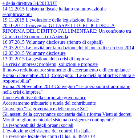
e della direttiva 34/2013/UE
14.12.2015 Il sistema fiscale italiano tra innovazioni e
semplificazioni
19.11.2015 L'evoluzione della legislazione fiscale
20.10.2015 Convegno: GLI ASPETTI CRITICI DELLA
RIFORMA DEL DIRITTO FALLIMENTARE: Un confronto tra
Giuristi ed Economisti di Azienda
16.07.2015 Voluntary disclosure (rientro di capitali)
23.03.2015 Le novità per la redazione del bilancio di esercizio 2014
12.03.2015 Voluntary disclosure
13.02.2015 La gestione della crisi di impresa
La crisi d'impresa: problemi, soluzioni e proposte
Il nuovo redditometro: strumento di accertamento e di compliance
Roma 6 Dicembre 2013, Convegno: "Le società pubbliche: natura e
responsabilità"
Roma 29 Novembre 2013 Convegno "Le operazioni straordinarie
nella crisi d'impresa"
Linee evolutive della corporate governance
Accertamento tributario e tutela del contribuente
Convegno "La governance delle nuove Srl"
Gli assetti della governance societaria dalla riforma Vietti ai decreti
Monti: miglioramento del sistema o esigenze contingenti?
La responsabilità degli organi sociali
L’evoluzione del sistema dei controlli in Italia
La revisione legale dei conti (D.lgs. n. 39/2010)