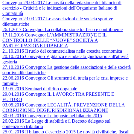
Convegno 29.03.2017 Le novità della redazione del bilancio di
esercizio - Criticità e le indicazioni dell'Organismo Italiano di
Contabilità
Convegno 23.03.2017 Le associazioni e le società sportive
dilettantistiche
26.1.2017 Convegno: La collaborazione tra fisco e contribuente
17.11.2016 Convegno: L’AMMINISTRAZIONE E IL
CONTROLLO DELLE “NUOVE” SOCIETÀ A
PARTECIPAZIONE PUBBLICA
21.10.2016 Il ruolo del commercialista nella crescita economica
20.10.2016 Convegno Vigilanza e sindacato giudiziario sull'attività
gestoria
27.10.2016 Convegno: La gestione delle associazioni e delle società
sportive dilettantistiche
22.06.2016 Convegno: Gli strumenti di tutela per le crisi imprese e
famiglie
13.05.2016 Seminari di diritto doganale
29.04.2016 Convegno: IL LAVORO: TRA PRESENTE E
FUTURO
03.05.2016 Convegno: LEGALITÀ, PREVENZIONE DELLA
CORRUZIONE, DEGIURISDIZIONALIZZAZIONE
30.03.2016 Convegno: Le imposte nel bilancio 2015
26.02.2016 La Legge di stabilità e il Decreto delegato sul
contenzioso tributario
25.01.2016 Il bilancio d'esercizio 2015 Le novità civilistiche, fiscali