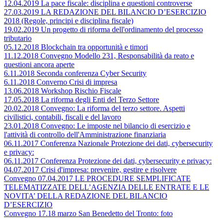
12.04.2019 La pace fiscale: disciplina e questioni controverse
27.03.2019 LA REDAZIONE DEL BILANCIO D’ESERCIZIO
2018 (Regole, principi e disciplina fiscale)
19.02.2019 Un progetto di riforma dell'ordinamento del processo
tributario
05.12.2018 Blockchain tra opportunità e timori
11.12.2018 Convegno Modello 231, Responsabilità da reato e
questioni ancora aperte
6.11.2018 Seconda conferenza Cyber Security
6.11.2018 Converno Crisi di impresa
13.06.2018 Workshop Rischio Fiscale
17.05.2018 La riforma degli Enti del Terzo Settore
20.02.2018 Convegno: La riforma del terzo settore. Aspetti
civilistici, contabili, fiscali e del lavoro
23.01.2018 Convegno: Le imposte nel bilancio di esercizio e
l'attività di controllo dell'Amministrazione finanziaria
06.11.2017 Conferenza Nazionale Protezione dei dati, cybersecurity
e privacy:
06.11.2017 Conferenza Protezione dei dati, cybersecurity e privacy:
04.07.2017 Crisi d'impresa: prevenire, gestire e risolvere
Convegno 07.04.2017 LE PROCEDURE SEMPLIFICATE
TELEMATIZZATE DELL’AGENZIA DELLE ENTRATE E LE
NOVITA’ DELLA REDAZIONE DEL BILANCIO
D’ESERCIZIO
Convegno 17.18 marzo San Benedetto del Tronto: foto