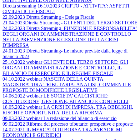
OBIETTIVI DELL’ONU NELL’AGENDA
Diretta streaming 16.10.2023 CRIPTO - ATTIVITA’: ASPETTI
CIVILISTICI E FISCALI
22.09.2023 Diretta Streaming - Delega Fiscale
21.04.2023Diretta Streaming - GLI ENTI DEL TERZO SETTORE
24.02.2023 Diretta Streaming- FUNZIONI E RESPONSABILITA’
DEGLI ORGANI DI AMMINISTRAZIONE E CONTROLLO
NELLA PREVENZIONE E GESTIONE DELLA CRISI
D'IMPRESA
24.01.2023 Diretta Streaming- Le misure previste dalla legge di
bilancio 2023
25.10.2022 webinar GLI ENTI DEL TERZO SETTORE: GLI
ORGANI DI AMMINISTRAZIONE E CONTROLLO, IL
BILANCIO DI ESERCIZIO E IL REGIME FISCALE
04.10.2022 webinar NASCITA DELLA QUINTA
MAGISTRATURA TRIBUTARIA: ANALISI, COMMENTI E
PROPOSTE DI MODIFICHE LEGISLATIVE
14.06.2022 webinar LE SOCIETA’ CALCISTICHE:
COSTITUZIONE, GESTIONE, BILANCIO E CONTROLLI
18.05.2022 webinar LA CRISI DI IMPRESA, TRA OBBLIGHI,
RISCHI E OPPORTUNITA’ DELLA RIFORMA
09.03.2022 webinar La redazione del bilancio di esercizio
09.02.2022 Riforma del processo tributario: prospettive e proposte
14.07.2021 IL MERCATO DI BORSA TRA PARADIGMI
ECONOMICI E GIURIDICI