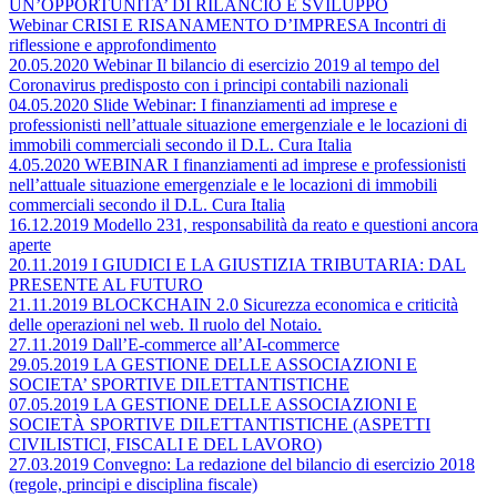
UN’OPPORTUNITA’ DI RILANCIO E SVILUPPO
Webinar CRISI E RISANAMENTO D’IMPRESA Incontri di
riflessione e approfondimento
20.05.2020 Webinar Il bilancio di esercizio 2019 al tempo del
Coronavirus predisposto con i principi contabili nazionali
04.05.2020 Slide Webinar: I finanziamenti ad imprese e
professionisti nell’attuale situazione emergenziale e le locazioni di
immobili commerciali secondo il D.L. Cura Italia
4.05.2020 WEBINAR I finanziamenti ad imprese e professionisti
nell’attuale situazione emergenziale e le locazioni di immobili
commerciali secondo il D.L. Cura Italia
16.12.2019 Modello 231, responsabilità da reato e questioni ancora
aperte
20.11.2019 I GIUDICI E LA GIUSTIZIA TRIBUTARIA: DAL
PRESENTE AL FUTURO
21.11.2019 BLOCKCHAIN 2.0 Sicurezza economica e criticità
delle operazioni nel web. Il ruolo del Notaio.
27.11.2019 Dall’E-commerce all’AI-commerce
29.05.2019 LA GESTIONE DELLE ASSOCIAZIONI E
SOCIETA’ SPORTIVE DILETTANTISTICHE
07.05.2019 LA GESTIONE DELLE ASSOCIAZIONI E
SOCIETÀ SPORTIVE DILETTANTISTICHE (ASPETTI
CIVILISTICI, FISCALI E DEL LAVORO)
27.03.2019 Convegno: La redazione del bilancio di esercizio 2018
(regole, principi e disciplina fiscale)