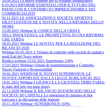
29.09.2021 Le nuove frontiere per lo sviluppo organizzativo
8.10.2021 RIFORME ESSENZIALI PER IL FUTURO DEL
PAESE CON IL CONTRIBUTO IMPRESCINDIBILE DEI
COMMERCIALISTI
02.11.2021 LE ASSOCIAZIONI E SOCIETA’ SPORTIVE
DILETTANTISTICHE E NOVITA’ NELLA RIFORMA DELLO
SPORT
23.09.2021 Webinar IL CODICE DELLA CRISI E
DELL’INSOLVENZA: LE PROSPETTIVE DI UNA RIFORMA
CHE TARDA
18.05.2021 Webinar LE NOVITA’ PER LA REDAZIONE DEL
BILANCIO 2020
Webinar 05.05.2021 L’Organo di controllo nelle società di capitali e
negli Enti del Terzo settore
Replica webinar 23.02.2021 Superbonus 110%
15.03.2021 Webinar: Organi di Amministrazione e Controllo-
Nuove Funzioni e Responsabilità
16.02.2021 WEBINAR IL NUOVO SUPERBONUS: LE
NOVITA’ APPORTATE DALLA LEGGE DI BILANCIO 2021
19.01.2021 Webinar I GIUDICI E LA GIUSTIZIA TRIBUTARIA:
lo stato dell’arte (un anno dopo)
22.12.2020 Webinar IL BILANCIO DI ESERCIZIO DELLE
SOCIETA’ DI CAPITALI: Le operazioni di chiusura di fine
esercizio e la rilevazione delle imposte
10.11.2020 Webinar: SUPERBONUS 110%: