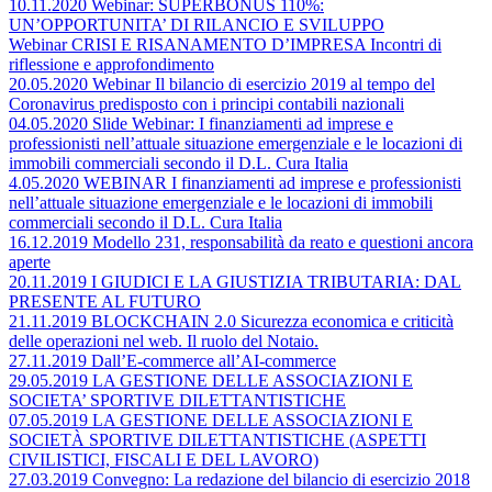
10.11.2020 Webinar: SUPERBONUS 110%:
UN’OPPORTUNITA’ DI RILANCIO E SVILUPPO
Webinar CRISI E RISANAMENTO D’IMPRESA Incontri di
riflessione e approfondimento
20.05.2020 Webinar Il bilancio di esercizio 2019 al tempo del
Coronavirus predisposto con i principi contabili nazionali
04.05.2020 Slide Webinar: I finanziamenti ad imprese e
professionisti nell’attuale situazione emergenziale e le locazioni di
immobili commerciali secondo il D.L. Cura Italia
4.05.2020 WEBINAR I finanziamenti ad imprese e professionisti
nell’attuale situazione emergenziale e le locazioni di immobili
commerciali secondo il D.L. Cura Italia
16.12.2019 Modello 231, responsabilità da reato e questioni ancora
aperte
20.11.2019 I GIUDICI E LA GIUSTIZIA TRIBUTARIA: DAL
PRESENTE AL FUTURO
21.11.2019 BLOCKCHAIN 2.0 Sicurezza economica e criticità
delle operazioni nel web. Il ruolo del Notaio.
27.11.2019 Dall’E-commerce all’AI-commerce
29.05.2019 LA GESTIONE DELLE ASSOCIAZIONI E
SOCIETA’ SPORTIVE DILETTANTISTICHE
07.05.2019 LA GESTIONE DELLE ASSOCIAZIONI E
SOCIETÀ SPORTIVE DILETTANTISTICHE (ASPETTI
CIVILISTICI, FISCALI E DEL LAVORO)
27.03.2019 Convegno: La redazione del bilancio di esercizio 2018