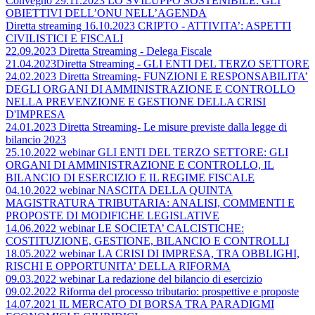
Convegno 29.11.2023 LO SVILUPPO SOSTENIBILE: GLI
OBIETTIVI DELL’ONU NELL’AGENDA
Diretta streaming 16.10.2023 CRIPTO - ATTIVITA’: ASPETTI
CIVILISTICI E FISCALI
22.09.2023 Diretta Streaming - Delega Fiscale
21.04.2023Diretta Streaming - GLI ENTI DEL TERZO SETTORE
24.02.2023 Diretta Streaming- FUNZIONI E RESPONSABILITA’
DEGLI ORGANI DI AMMINISTRAZIONE E CONTROLLO
NELLA PREVENZIONE E GESTIONE DELLA CRISI
D'IMPRESA
24.01.2023 Diretta Streaming- Le misure previste dalla legge di
bilancio 2023
25.10.2022 webinar GLI ENTI DEL TERZO SETTORE: GLI
ORGANI DI AMMINISTRAZIONE E CONTROLLO, IL
BILANCIO DI ESERCIZIO E IL REGIME FISCALE
04.10.2022 webinar NASCITA DELLA QUINTA
MAGISTRATURA TRIBUTARIA: ANALISI, COMMENTI E
PROPOSTE DI MODIFICHE LEGISLATIVE
14.06.2022 webinar LE SOCIETA’ CALCISTICHE:
COSTITUZIONE, GESTIONE, BILANCIO E CONTROLLI
18.05.2022 webinar LA CRISI DI IMPRESA, TRA OBBLIGHI,
RISCHI E OPPORTUNITA’ DELLA RIFORMA
09.03.2022 webinar La redazione del bilancio di esercizio
09.02.2022 Riforma del processo tributario: prospettive e proposte
14.07.2021 IL MERCATO DI BORSA TRA PARADIGMI