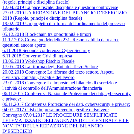
(regole, principi e disciplina fiscale)
12.04.2019 La pace fiscale: disciplina e questioni controverse
27.03.2019 LA REDAZIONE DEL BILANCIO D’ESERCIZIO
2018 (Regole, principi e disciplina fiscale)
19.02.2019 Un progetto di riforma dell'ordinamento del processo
tributario
05.12.2018 Blockchain tra opportunità e timori
11.12.2018 Convegno Modello 231, Responsabilità da reato e
questioni ancora aperte
6.11.2018 Seconda conferenza Cyber Security
6.11.2018 Converno Crisi di impresa
13.06.2018 Workshop Rischio Fiscale
17.05.2018 La riforma degli Enti del Terzo Settore
20.02.2018 Convegno: La riforma del terzo settore. Aspetti
civilistici, contabili, fiscali e del lavoro
23.01.2018 Convegno: Le imposte nel bilancio di esercizio e
l'attività di controllo dell'Amministrazione finanziaria
06.11.2017 Conferenza Nazionale Protezione dei dati, cybersecurity
e privacy:
06.11.2017 Conferenza Protezione dei dati, cybersecurity e privacy:
04.07.2017 Crisi d'impresa: prevenire, gestire e risolvere
Convegno 07.04.2017 LE PROCEDURE SEMPLIFICATE
TELEMATIZZATE DELL’AGENZIA DELLE ENTRATE E LE
NOVITA’ DELLA REDAZIONE DEL BILANCIO
D’ESERCIZIO