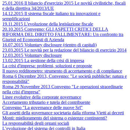
25.01.2016 Il bilancio d'esercizio 2015 Le novità civilistiche, fiscali
e della direttiva 34/2013/UE
14.12.2015 Il sistema fiscale italiano tra innovazioni e
semplificazioni
19.11.2015 L'evoluzione della legislazione fiscale
20.10.2015 Convegno: GLI ASPETTI CRITICI DELLA
RIFORMA DEL DIRITTO FALLIMENTARE: Un confronto tra
Giuristi ed Economisti di Azienda
16.07.2015 Voluntary disclosure (rientro di capitali)
23.03.2015 Le novità per la redazione del bilancio di esercizio 2014
12.03.2015 Voluntary disclosure
13.02.2015 La gestione della crisi di impresa
La crisi d'impresa: problemi, soluzioni e proposte
Il nuovo redditometro: strumento di accertamento e di compliance
Roma 6 Dicembre 2013, Convegno: "Le società pubbliche: natura e
responsabilità"
Roma 29 Novembre 2013 Convegno "Le operazioni straordinarie
nella crisi d'impresa"
Linee evolutive della corporate governance
Accertamento tributario e tutela del contribuente
Convegno "La governance delle nuove Srl"
Gli assetti della governance societaria dalla riforma Vietti ai decreti
Monti: miglioramento del sistema o esigenze contingenti?
La responsabilità degli organi sociali
L’evoluzione del sistema dei controlli in Italia