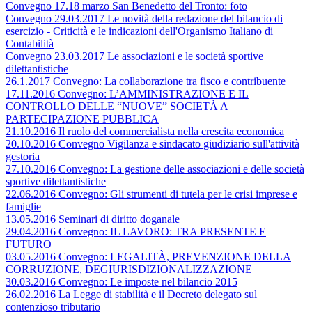
Convegno 17.18 marzo San Benedetto del Tronto: foto
Convegno 29.03.2017 Le novità della redazione del bilancio di
esercizio - Criticità e le indicazioni dell'Organismo Italiano di
Contabilità
Convegno 23.03.2017 Le associazioni e le società sportive
dilettantistiche
26.1.2017 Convegno: La collaborazione tra fisco e contribuente
17.11.2016 Convegno: L’AMMINISTRAZIONE E IL
CONTROLLO DELLE “NUOVE” SOCIETÀ A
PARTECIPAZIONE PUBBLICA
21.10.2016 Il ruolo del commercialista nella crescita economica
20.10.2016 Convegno Vigilanza e sindacato giudiziario sull'attività
gestoria
27.10.2016 Convegno: La gestione delle associazioni e delle società
sportive dilettantistiche
22.06.2016 Convegno: Gli strumenti di tutela per le crisi imprese e
famiglie
13.05.2016 Seminari di diritto doganale
29.04.2016 Convegno: IL LAVORO: TRA PRESENTE E
FUTURO
03.05.2016 Convegno: LEGALITÀ, PREVENZIONE DELLA
CORRUZIONE, DEGIURISDIZIONALIZZAZIONE
30.03.2016 Convegno: Le imposte nel bilancio 2015
26.02.2016 La Legge di stabilità e il Decreto delegato sul
contenzioso tributario