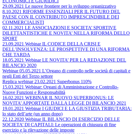
ECONOMICI E GIURIDICI
29.09.2021 Le nuove frontiere per lo sviluppo organizzativo
8.10.2021 RIFORME ESSENZIALI PER IL FUTURO DEL
PAESE CON IL CONTRIBUTO IMPRESCINDIBILE DEI
COMMERCIALISTI
02.11.2021 LE ASSOCIAZIONI E SOCIETA’ SPORTIVE
DILETTANTISTICHE E NOVITA’ NELLA RIFORMA DELLO
SPORT
23.09.2021 Webinar IL CODICE DELLA CRISI E
DELL’INSOLVENZA: LE PROSPETTIVE DI UNA RIFORMA
CHE TARDA
18.05.2021 Webinar LE NOVITA’ PER LA REDAZIONE DEL
BILANCIO 2020
Webinar 05.05.2021 L’Organo di controllo nelle società di capitali e
negli Enti del Terzo settore
Replica webinar 23.02.2021 Superbonus 110%
15.03.2021 Webinar: Organi di Amministrazione e Controllo-
Nuove Funzioni e Responsabilità
16.02.2021 WEBINAR IL NUOVO SUPERBONUS: LE
NOVITA’ APPORTATE DALLA LEGGE DI BILANCIO 2021
19.01.2021 Webinar I GIUDICI E LA GIUSTIZIA TRIBUTARIA:
lo stato dell’arte (un anno dopo)
22.12.2020 Webinar IL BILANCIO DI ESERCIZIO DELLE
SOCIETA’ DI CAPITALI: Le operazioni di chiusura di fine
esercizio e la rilevazione delle imposte