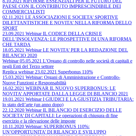
8.10.2021 RIFORME ESSENZIALI PER IL FUTURO DEL
PAESE CON IL CONTRIBUTO IMPRESCINDIBILE DEI
COMMERCIALISTI
02.11.2021 LE ASSOCIAZIONI E SOCIETA’ SPORTIVE
DILETTANTISTICHE E NOVITA’ NELLA RIFORMA DELLO
SPORT
23.09.2021 Webinar IL CODICE DELLA CRISI E
DELL’INSOLVENZA: LE PROSPETTIVE DI UNA RIFORMA
CHE TARDA
18.05.2021 Webinar LE NOVITA’ PER LA REDAZIONE DEL
BILANCIO 2020
Webinar 05.05.2021 L’Organo di controllo nelle società di capitali e
negli Enti del Terzo settore
Replica webinar 23.02.2021 Superbonus 110%
15.03.2021 Webinar: Organi di Amministrazione e Controllo-
Nuove Funzioni e Responsabilità
16.02.2021 WEBINAR IL NUOVO SUPERBONUS: LE
NOVITA’ APPORTATE DALLA LEGGE DI BILANCIO 2021
19.01.2021 Webinar I GIUDICI E LA GIUSTIZIA TRIBUTARIA:
lo stato dell’arte (un anno dopo)
22.12.2020 Webinar IL BILANCIO DI ESERCIZIO DELLE
SOCIETA’ DI CAPITALI: Le operazioni di chiusura di fine
esercizio e la rilevazione delle imposte
10.11.2020 Webinar: SUPERBONUS 110%:
UN’OPPORTUNITA’ DI RILANCIO E SVILUPPO