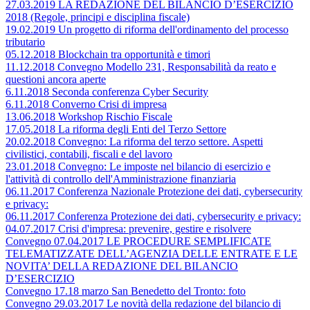
27.03.2019 LA REDAZIONE DEL BILANCIO D’ESERCIZIO
2018 (Regole, principi e disciplina fiscale)
19.02.2019 Un progetto di riforma dell'ordinamento del processo
tributario
05.12.2018 Blockchain tra opportunità e timori
11.12.2018 Convegno Modello 231, Responsabilità da reato e
questioni ancora aperte
6.11.2018 Seconda conferenza Cyber Security
6.11.2018 Converno Crisi di impresa
13.06.2018 Workshop Rischio Fiscale
17.05.2018 La riforma degli Enti del Terzo Settore
20.02.2018 Convegno: La riforma del terzo settore. Aspetti
civilistici, contabili, fiscali e del lavoro
23.01.2018 Convegno: Le imposte nel bilancio di esercizio e
l'attività di controllo dell'Amministrazione finanziaria
06.11.2017 Conferenza Nazionale Protezione dei dati, cybersecurity
e privacy:
06.11.2017 Conferenza Protezione dei dati, cybersecurity e privacy:
04.07.2017 Crisi d'impresa: prevenire, gestire e risolvere
Convegno 07.04.2017 LE PROCEDURE SEMPLIFICATE
TELEMATIZZATE DELL’AGENZIA DELLE ENTRATE E LE
NOVITA’ DELLA REDAZIONE DEL BILANCIO
D’ESERCIZIO
Convegno 17.18 marzo San Benedetto del Tronto: foto
Convegno 29.03.2017 Le novità della redazione del bilancio di