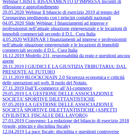
Webinar CRISI E RISANAMENTO D’IMPRESA Incontri di
riflessione e approfondimento
20.05.2020 Webinar Il bilancio di esercizio 2019 al tempo del
Coronavirus predisposto con i principi contabili nazionali
04.05.2020 Slide Webinar: I finanziamenti ad imprese e
professionisti nell’attuale situazione emergenziale e le locazioni di
immobili commerciali secondo il D.L. Cura Italia
4.05.2020 WEBINAR I finanziamenti ad imprese e professionisti
nell’attuale situazione emergenziale e le locazioni di immobili
commerciali secondo il D.L. Cura Italia
16.12.2019 Modello 231, responsabilità da reato e questioni ancora
aperte
20.11.2019 I GIUDICI E LA GIUSTIZIA TRIBUTARIA: DAL
PRESENTE AL FUTURO
21.11.2019 BLOCKCHAIN 2.0 Sicurezza economica e criticità
delle operazioni nel web. Il ruolo del Notaio.
27.11.2019 Dall’E-commerce all’AI-commerce
29.05.2019 LA GESTIONE DELLE ASSOCIAZIONI E
SOCIETA’ SPORTIVE DILETTANTISTICHE
07.05.2019 LA GESTIONE DELLE ASSOCIAZIONI E
SOCIETÀ SPORTIVE DILETTANTISTICHE (ASPETTI
CIVILISTICI, FISCALI E DEL LAVORO)
27.03.2019 Convegno: La redazione del bilancio di esercizio 2018
(regole, principi e disciplina fiscale)
12.04.2019 La pace fiscale: disciplina e questioni controverse