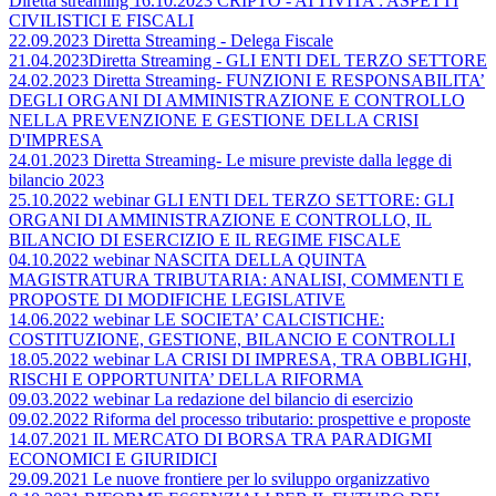
Diretta streaming 16.10.2023 CRIPTO - ATTIVITA’: ASPETTI
CIVILISTICI E FISCALI
22.09.2023 Diretta Streaming - Delega Fiscale
21.04.2023Diretta Streaming - GLI ENTI DEL TERZO SETTORE
24.02.2023 Diretta Streaming- FUNZIONI E RESPONSABILITA’
DEGLI ORGANI DI AMMINISTRAZIONE E CONTROLLO
NELLA PREVENZIONE E GESTIONE DELLA CRISI
D'IMPRESA
24.01.2023 Diretta Streaming- Le misure previste dalla legge di
bilancio 2023
25.10.2022 webinar GLI ENTI DEL TERZO SETTORE: GLI
ORGANI DI AMMINISTRAZIONE E CONTROLLO, IL
BILANCIO DI ESERCIZIO E IL REGIME FISCALE
04.10.2022 webinar NASCITA DELLA QUINTA
MAGISTRATURA TRIBUTARIA: ANALISI, COMMENTI E
PROPOSTE DI MODIFICHE LEGISLATIVE
14.06.2022 webinar LE SOCIETA’ CALCISTICHE:
COSTITUZIONE, GESTIONE, BILANCIO E CONTROLLI
18.05.2022 webinar LA CRISI DI IMPRESA, TRA OBBLIGHI,
RISCHI E OPPORTUNITA’ DELLA RIFORMA
09.03.2022 webinar La redazione del bilancio di esercizio
09.02.2022 Riforma del processo tributario: prospettive e proposte
14.07.2021 IL MERCATO DI BORSA TRA PARADIGMI
ECONOMICI E GIURIDICI
29.09.2021 Le nuove frontiere per lo sviluppo organizzativo