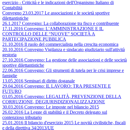
esercizio - Criticità e le indicazioni dell'Organismo Italiano di
Contabilità
Convegno 23.03.2017 Le associazioni e le società sportive
dilettantistiche
26.1.2017 Convegno: La collaborazione tra fisco e contribuente
17.11.2016 Convegno: L’AMMINISTRAZIONE E IL
CONTROLLO DELLE “NUOVE” SOCIETÀ A
PARTECIPAZIONE PUBBLICA
21.10.2016 Il ruolo del commercialista nella crescita economica
20.10.2016 Convegno Vigilanza e sindacato giudiziario sull'attività
gestoria
27.10.2016 Convegno: La gestione delle associazioni e delle società
sportive dilettantistiche
22.06.2016 Convegno: Gli strumenti di tutela per le crisi imprese e
famiglie
13.05.2016 Seminari di diritto doganale
29.04.2016 Convegno: IL LAVORO: TRA PRESENTE E
FUTURO
03.05.2016 Convegno: LEGALITÀ, PREVENZIONE DELLA
CORRUZIONE, DEGIURISDIZIONALIZZAZIONE
30.03.2016 Convegno: Le imposte nel bilancio 2015
26.02.2016 La Legge di stabilità e il Decreto delegato sul
contenzioso tributario
25.01.2016 Il bilancio d'esercizio 2015 Le novità civilistiche, fiscali
e della direttiva 34/2013/UE