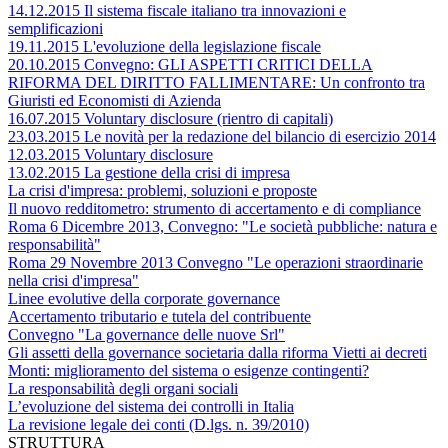
14.12.2015 Il sistema fiscale italiano tra innovazioni e
semplificazioni
19.11.2015 L'evoluzione della legislazione fiscale
20.10.2015 Convegno: GLI ASPETTI CRITICI DELLA
RIFORMA DEL DIRITTO FALLIMENTARE: Un confronto tra
Giuristi ed Economisti di Azienda
16.07.2015 Voluntary disclosure (rientro di capitali)
23.03.2015 Le novità per la redazione del bilancio di esercizio 2014
12.03.2015 Voluntary disclosure
13.02.2015 La gestione della crisi di impresa
La crisi d'impresa: problemi, soluzioni e proposte
Il nuovo redditometro: strumento di accertamento e di compliance
Roma 6 Dicembre 2013, Convegno: "Le società pubbliche: natura e
responsabilità"
Roma 29 Novembre 2013 Convegno "Le operazioni straordinarie
nella crisi d'impresa"
Linee evolutive della corporate governance
Accertamento tributario e tutela del contribuente
Convegno "La governance delle nuove Srl"
Gli assetti della governance societaria dalla riforma Vietti ai decreti
Monti: miglioramento del sistema o esigenze contingenti?
La responsabilità degli organi sociali
L’evoluzione del sistema dei controlli in Italia
La revisione legale dei conti (D.lgs. n. 39/2010)
STRUTTURA