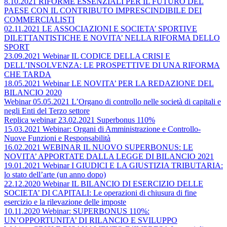
8.10.2021 RIFORME ESSENZIALI PER IL FUTURO DEL
PAESE CON IL CONTRIBUTO IMPRESCINDIBILE DEI
COMMERCIALISTI
02.11.2021 LE ASSOCIAZIONI E SOCIETA’ SPORTIVE
DILETTANTISTICHE E NOVITA’ NELLA RIFORMA DELLO
SPORT
23.09.2021 Webinar IL CODICE DELLA CRISI E
DELL’INSOLVENZA: LE PROSPETTIVE DI UNA RIFORMA
CHE TARDA
18.05.2021 Webinar LE NOVITA’ PER LA REDAZIONE DEL
BILANCIO 2020
Webinar 05.05.2021 L’Organo di controllo nelle società di capitali e
negli Enti del Terzo settore
Replica webinar 23.02.2021 Superbonus 110%
15.03.2021 Webinar: Organi di Amministrazione e Controllo-
Nuove Funzioni e Responsabilità
16.02.2021 WEBINAR IL NUOVO SUPERBONUS: LE
NOVITA’ APPORTATE DALLA LEGGE DI BILANCIO 2021
19.01.2021 Webinar I GIUDICI E LA GIUSTIZIA TRIBUTARIA:
lo stato dell’arte (un anno dopo)
22.12.2020 Webinar IL BILANCIO DI ESERCIZIO DELLE
SOCIETA’ DI CAPITALI: Le operazioni di chiusura di fine
esercizio e la rilevazione delle imposte
10.11.2020 Webinar: SUPERBONUS 110%:
UN’OPPORTUNITA’ DI RILANCIO E SVILUPPO