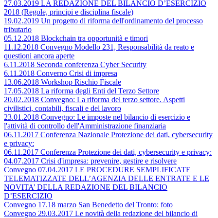
27.03.2019 LA REDAZIONE DEL BILANCIO D’ESERCIZIO
2018 (Regole, principi e disciplina fiscale)
19.02.2019 Un progetto di riforma dell'ordinamento del processo
tributario
05.12.2018 Blockchain tra opportunità e timori
11.12.2018 Convegno Modello 231, Responsabilità da reato e
questioni ancora aperte
6.11.2018 Seconda conferenza Cyber Security
6.11.2018 Converno Crisi di impresa
13.06.2018 Workshop Rischio Fiscale
17.05.2018 La riforma degli Enti del Terzo Settore
20.02.2018 Convegno: La riforma del terzo settore. Aspetti
civilistici, contabili, fiscali e del lavoro
23.01.2018 Convegno: Le imposte nel bilancio di esercizio e
l'attività di controllo dell'Amministrazione finanziaria
06.11.2017 Conferenza Nazionale Protezione dei dati, cybersecurity
e privacy:
06.11.2017 Conferenza Protezione dei dati, cybersecurity e privacy:
04.07.2017 Crisi d'impresa: prevenire, gestire e risolvere
Convegno 07.04.2017 LE PROCEDURE SEMPLIFICATE
TELEMATIZZATE DELL’AGENZIA DELLE ENTRATE E LE
NOVITA’ DELLA REDAZIONE DEL BILANCIO
D’ESERCIZIO
Convegno 17.18 marzo San Benedetto del Tronto: foto
Convegno 29.03.2017 Le novità della redazione del bilancio di