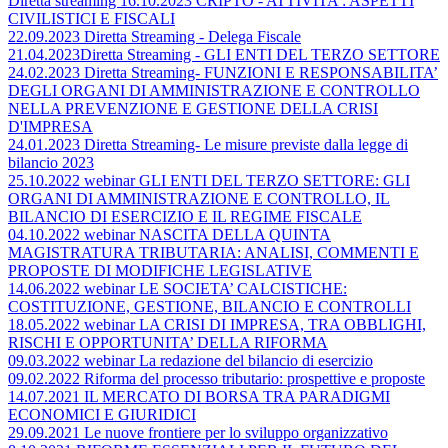
Diretta streaming 16.10.2023 CRIPTO - ATTIVITA’: ASPETTI
CIVILISTICI E FISCALI
22.09.2023 Diretta Streaming - Delega Fiscale
21.04.2023Diretta Streaming - GLI ENTI DEL TERZO SETTORE
24.02.2023 Diretta Streaming- FUNZIONI E RESPONSABILITA’
DEGLI ORGANI DI AMMINISTRAZIONE E CONTROLLO
NELLA PREVENZIONE E GESTIONE DELLA CRISI
D'IMPRESA
24.01.2023 Diretta Streaming- Le misure previste dalla legge di
bilancio 2023
25.10.2022 webinar GLI ENTI DEL TERZO SETTORE: GLI
ORGANI DI AMMINISTRAZIONE E CONTROLLO, IL
BILANCIO DI ESERCIZIO E IL REGIME FISCALE
04.10.2022 webinar NASCITA DELLA QUINTA
MAGISTRATURA TRIBUTARIA: ANALISI, COMMENTI E
PROPOSTE DI MODIFICHE LEGISLATIVE
14.06.2022 webinar LE SOCIETA’ CALCISTICHE:
COSTITUZIONE, GESTIONE, BILANCIO E CONTROLLI
18.05.2022 webinar LA CRISI DI IMPRESA, TRA OBBLIGHI,
RISCHI E OPPORTUNITA’ DELLA RIFORMA
09.03.2022 webinar La redazione del bilancio di esercizio
09.02.2022 Riforma del processo tributario: prospettive e proposte
14.07.2021 IL MERCATO DI BORSA TRA PARADIGMI
ECONOMICI E GIURIDICI
29.09.2021 Le nuove frontiere per lo sviluppo organizzativo