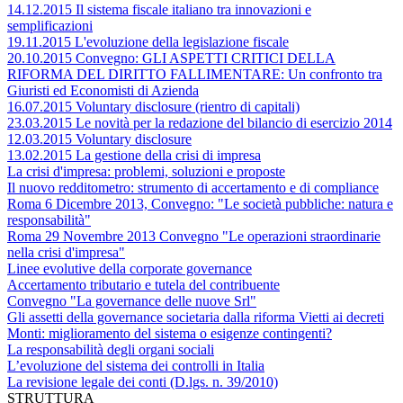
14.12.2015 Il sistema fiscale italiano tra innovazioni e
semplificazioni
19.11.2015 L'evoluzione della legislazione fiscale
20.10.2015 Convegno: GLI ASPETTI CRITICI DELLA
RIFORMA DEL DIRITTO FALLIMENTARE: Un confronto tra
Giuristi ed Economisti di Azienda
16.07.2015 Voluntary disclosure (rientro di capitali)
23.03.2015 Le novità per la redazione del bilancio di esercizio 2014
12.03.2015 Voluntary disclosure
13.02.2015 La gestione della crisi di impresa
La crisi d'impresa: problemi, soluzioni e proposte
Il nuovo redditometro: strumento di accertamento e di compliance
Roma 6 Dicembre 2013, Convegno: "Le società pubbliche: natura e
responsabilità"
Roma 29 Novembre 2013 Convegno "Le operazioni straordinarie
nella crisi d'impresa"
Linee evolutive della corporate governance
Accertamento tributario e tutela del contribuente
Convegno "La governance delle nuove Srl"
Gli assetti della governance societaria dalla riforma Vietti ai decreti
Monti: miglioramento del sistema o esigenze contingenti?
La responsabilità degli organi sociali
L’evoluzione del sistema dei controlli in Italia
La revisione legale dei conti (D.lgs. n. 39/2010)
STRUTTURA