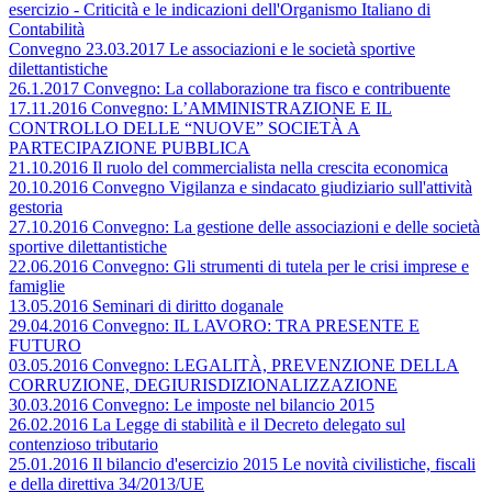
esercizio - Criticità e le indicazioni dell'Organismo Italiano di
Contabilità
Convegno 23.03.2017 Le associazioni e le società sportive
dilettantistiche
26.1.2017 Convegno: La collaborazione tra fisco e contribuente
17.11.2016 Convegno: L’AMMINISTRAZIONE E IL
CONTROLLO DELLE “NUOVE” SOCIETÀ A
PARTECIPAZIONE PUBBLICA
21.10.2016 Il ruolo del commercialista nella crescita economica
20.10.2016 Convegno Vigilanza e sindacato giudiziario sull'attività
gestoria
27.10.2016 Convegno: La gestione delle associazioni e delle società
sportive dilettantistiche
22.06.2016 Convegno: Gli strumenti di tutela per le crisi imprese e
famiglie
13.05.2016 Seminari di diritto doganale
29.04.2016 Convegno: IL LAVORO: TRA PRESENTE E
FUTURO
03.05.2016 Convegno: LEGALITÀ, PREVENZIONE DELLA
CORRUZIONE, DEGIURISDIZIONALIZZAZIONE
30.03.2016 Convegno: Le imposte nel bilancio 2015
26.02.2016 La Legge di stabilità e il Decreto delegato sul
contenzioso tributario
25.01.2016 Il bilancio d'esercizio 2015 Le novità civilistiche, fiscali
e della direttiva 34/2013/UE