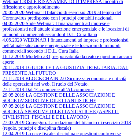
Webinar CRISI E RISANAMENTO D’IMPRESA Incontri di
riflessione e approfondimento
20.05.2020 Webinar Il bilancio di esercizio 2019 al tempo del
Coronavirus predisposto con i principi contabili nazionali
04.05.2020 Slide Webinar: I finanziamenti ad imprese e
professionisti nell’attuale situazione emergenziale e le locazioni di
immobili commerciali secondo il D.L. Cura Italia
4.05.2020 WEBINAR I finanziamenti ad imprese e professionisti
nell’attuale situazione emergenziale e le locazioni di immobili
commerciali secondo il D.L. Cura Italia
16.12.2019 Modello 231, responsabilità da reato e questioni ancora
aperte
20.11.2019 I GIUDICI E LA GIUSTIZIA TRIBUTARIA: DAL
PRESENTE AL FUTURO
21.11.2019 BLOCKCHAIN 2.0 Sicurezza economica e criticità
delle operazioni nel web. Il ruolo del Notaio.
27.11.2019 Dall’E-commerce all’AI-commerce
29.05.2019 LA GESTIONE DELLE ASSOCIAZIONI E
SOCIETA’ SPORTIVE DILETTANTISTICHE
07.05.2019 LA GESTIONE DELLE ASSOCIAZIONI E
SOCIETÀ SPORTIVE DILETTANTISTICHE (ASPETTI
CIVILISTICI, FISCALI E DEL LAVORO)
27.03.2019 Convegno: La redazione del bilancio di esercizio 2018
(regole, principi e disciplina fiscale)
12.04.2019 La pace fiscale: disciplina e questioni controverse